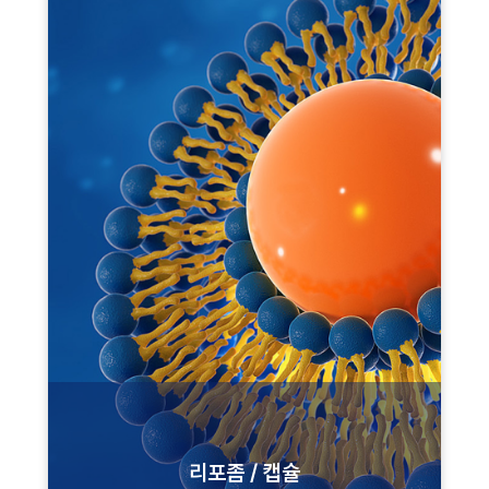
리포좀 / 캡슐